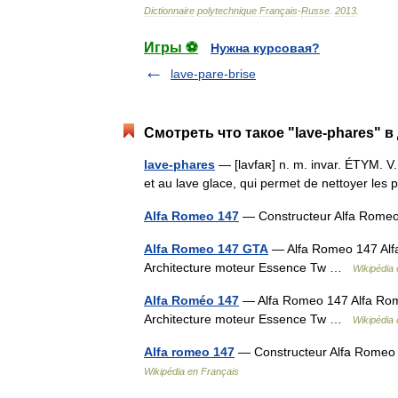
Dictionnaire
polytechnique
Français
-
Russe
.
2013
.
Игры ⚽
Нужна курсовая?
lave-pare-brise
Смотреть что такое "lave-phares" в
lave-phares
— [lavfaʀ] n. m. invar. ÉTYM. V. 
et au lave glace, qui permet de nettoyer le
Alfa Romeo 147
— Constructeur Alfa Rome
Alfa Romeo 147 GTA
— Alfa Romeo 147 Alfa
Architecture moteur Essence Tw …
Wikipédia 
Alfa Roméo 147
— Alfa Romeo 147 Alfa Rom
Architecture moteur Essence Tw …
Wikipédia 
Alfa romeo 147
— Constructeur Alfa Romeo 
Wikipédia en Français