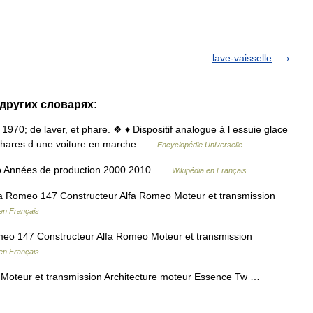
lave-vaisselle
 других словарях:
1970; de laver, et phare. ❖ ♦ Dispositif analogue à l essuie glace
s phares d une voiture en marche …
Encyclopédie Universelle
o Années de production 2000 2010 …
Wikipédia en Français
 Romeo 147 Constructeur Alfa Romeo Moteur et transmission
en Français
eo 147 Constructeur Alfa Romeo Moteur et transmission
en Français
Moteur et transmission Architecture moteur Essence Tw …