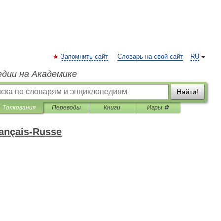
Запомнить сайт
Словарь на свой сайт
RU
едии на Академике
Найти!
Толкования
Переводы
Книги
Игры ⚽
rançais-Russe