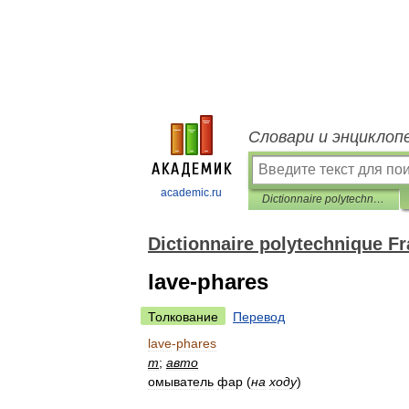
Словари и энциклоп
academic.ru
Dictionnaire polytechnique Français-Russe
Dictionnaire polytechnique F
lave-phares
Толкование
Перевод
lave
-
phares
m
;
авто
омыватель
фар
(
на
ходу
)