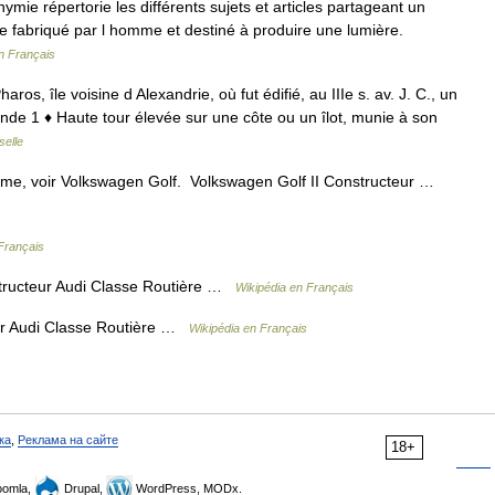
ie répertorie les différents sujets et articles partageant un
fabriqué par l homme et destiné à produire une lumière.
n Français
haros, île voisine d Alexandrie, où fut édifié, au IIIe s. av. J. C., un
nde 1 ♦ Haute tour élevée sur une côte ou un îlot, munie à son
selle
me, voir Volkswagen Golf. Volkswagen Golf II Constructeur …
Français
tructeur Audi Classe Routière …
Wikipédia en Français
ur Audi Classe Routière …
Wikipédia en Français
ка
,
Реклама на сайте
18+
omla,
Drupal,
WordPress, MODx.