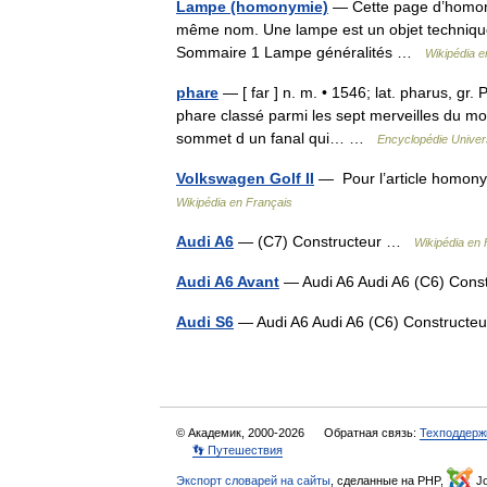
Lampe (homonymie)
— Cette page d’homonym
même nom. Une lampe est un objet technique 
Sommaire 1 Lampe généralités …
Wikipédia e
phare
— [ far ] n. m. • 1546; lat. pharus, gr. P
phare classé parmi les sept merveilles du mo
sommet d un fanal qui… …
Encyclopédie Univer
Volkswagen Golf II
— Pour l’article homony
Wikipédia en Français
Audi A6
— (C7) Constructeur …
Wikipédia en 
Audi A6 Avant
— Audi A6 Audi A6 (C6) Cons
Audi S6
— Audi A6 Audi A6 (C6) Constructe
© Академик, 2000-2026
Обратная связь:
Техподдерж
👣 Путешествия
Экспорт словарей на сайты
, сделанные на PHP,
Jo